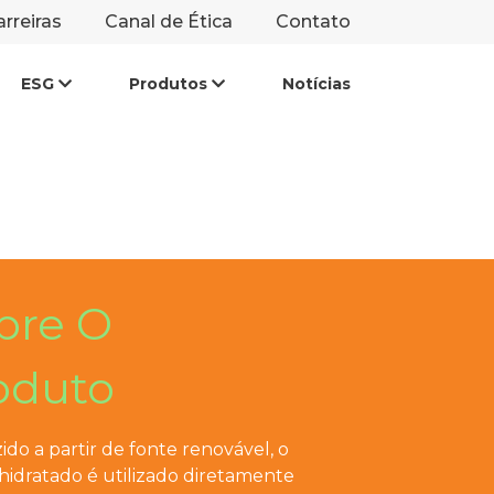
rreiras
Canal de Ética
Contato
ESG
Produtos
Notícias
LGPD
Energia Elétrica
Hidratado
tível
Anidro
ento
tível
bre O
oduto
do a partir de fonte renovável, o
hidratado é utilizado diretamente