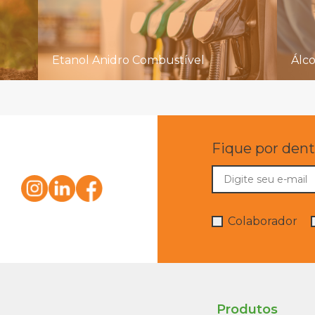
Etanol Anidro Combustível
Álc
Fique por dent
Colaborador
Produtos