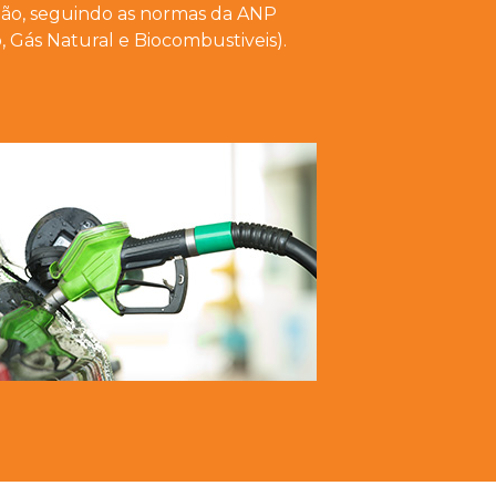
ação, seguindo as normas da ANP
, Gás Natural e Biocombustiveis).