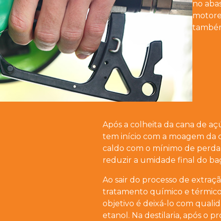
no aba
motores
também 
Após a colheita da cana de aç
tem início com a moagem da can
caldo com o mínimo de perda
reduzir a umidade final do ba
Ao sair do processo de extraç
tratamento químico e térmico 
objetivo é deixá-lo com qual
etanol. Na destilaria, após o 