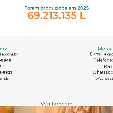
Foram produzidos em 2025
69.213.135 L
no:
Merca
E-mail:
sa.com.br
expo
Telefone
8-8848
9
(64)
Whatsapp
8-8829
SAC:
om.br
sac
Veja também