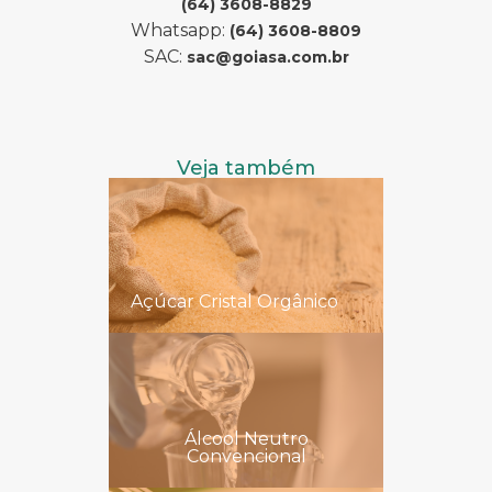
(64) 3608-8829
Whatsapp:
(64) 3608-8809
SAC:
sac@goiasa.com.br
Veja também
Açúcar Cristal Orgânico
Álcool Neutro
Convencional